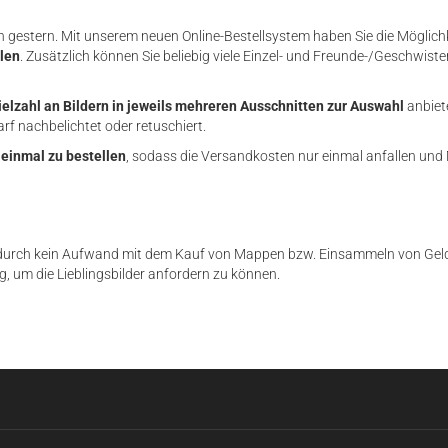
stern. Mit unserem neuen Online-Bestellsystem haben Sie die Möglichk
llen
. Zusätzlich können Sie beliebig viele Einzel- und Freunde-/Geschwis
ielzahl an Bildern in jeweils mehreren Ausschnitten zur Auswahl
anbiet
f nachbelichtet oder retuschiert.
 einmal zu bestellen
, sodass die Versandkosten nur einmal anfallen u
odurch kein Aufwand mit dem Kauf von Mappen bzw. Einsammeln von Geld 
, um die Lieblingsbilder anfordern zu können.