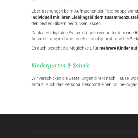
Überraschungen beim Aufmachen der Fotomappe waren ge
individuell mit Ihren Lieblingsbildern zusammenzuste
den besten Bildern bedrucken lassen.
Dank dem digitalen System können wir außerdem eine
V
Ausarbeitung im Labor noch einmal geprüft und bei Bedar
Es auch besteht die Möglichkeit, für
mehrere Kinder auf
Kindergarten & Schule
Wir verschicken die Bestellungen direkt nach Hause, w
anfällt. Auch das Personal bekommt einen Online-Zugang